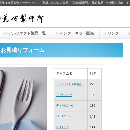
の国産洋食器製造メーカーです。 高級ステンレス製品・洋白銀器製品・純銀製品、各種取り揃えてお
アルファクト製品一覧
インターネット販売
リンク
0 お見積りフォーム
アイテム名
ｻｲｽﾞ
ﾃﾞｨﾅｰﾅｲﾌ（共柄）
223
ﾃﾞｨﾅｰﾌｫｰｸ
190
ﾃﾞｨﾅｰｽﾌﾟｰﾝ
189
ﾃｨｰｽﾌﾟｰﾝ
141
ｹｰｷﾌｫｰｸ
141