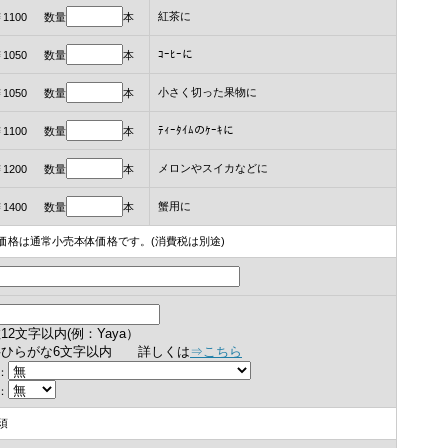
紅茶に
￥1100 数量
本
ｺｰﾋｰに
￥1050 数量
本
小さく切った果物に
￥1050 数量
本
ﾃｨｰﾀｲﾑのｹｰｷに
￥1100 数量
本
メロンやスイカなどに
￥1200 数量
本
蟹用に
￥1400 数量
本
価格は通常小売本体価格です。(消費税は別途)
12文字以内(例：Yaya）
字ひらがな6文字以内
詳しくは
⇒こちら
：
：
須