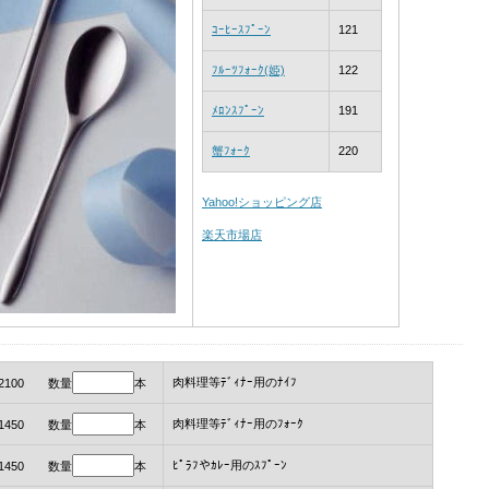
ｺｰﾋｰｽﾌﾟｰﾝ
121
ﾌﾙｰﾂﾌｫｰｸ(姫)
122
ﾒﾛﾝｽﾌﾟｰﾝ
191
蟹ﾌｫｰｸ
220
Yahoo!ショッピング店
楽天市場店
肉料理等ﾃﾞｨﾅｰ用のﾅｲﾌ
2100 数量
本
肉料理等ﾃﾞｨﾅｰ用のﾌｫｰｸ
1450 数量
本
ﾋﾟﾗﾌやｶﾚｰ用のｽﾌﾟｰﾝ
1450 数量
本