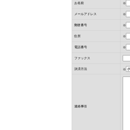
お名前
※
メールアドレス
※
郵便番号
※
住所
※
電話番号
※
ファックス
決済方法
※
連絡事項