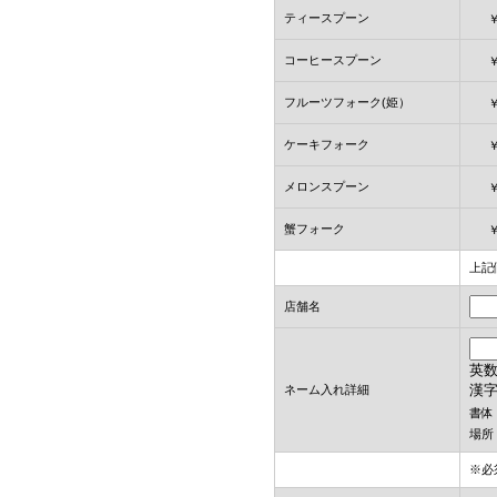
ティースプーン
コーヒースプーン
フルーツフォーク(姫）
ケーキフォーク
メロンスプーン
蟹フォーク
上記
店舗名
英数
漢
ネーム入れ詳細
書体
場所
※必