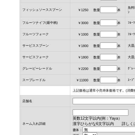
魚料
フィッシュソーススプーン
￥1250 数量
本
ﾝ
フルーツナイフ(最中柄)
ﾌﾙ
￥3000 数量
本
フルーツフォーク
ﾌﾙ
￥1000 数量
本
サービススプーン
大皿
￥1800 数量
本
サービスフォーク
大皿
￥1800 数量
本
グレービーレードル
ｸﾞﾚ
￥2200 数量
本
スープレードル
ｽｰ
￥11000 数量
本
上記価格は通常小売本体価格です。(消費
店舗名
英数12文字以内(例：Yaya）
漢字ひらがな6文字以内
詳しく
ネーム入れ詳細
書体：