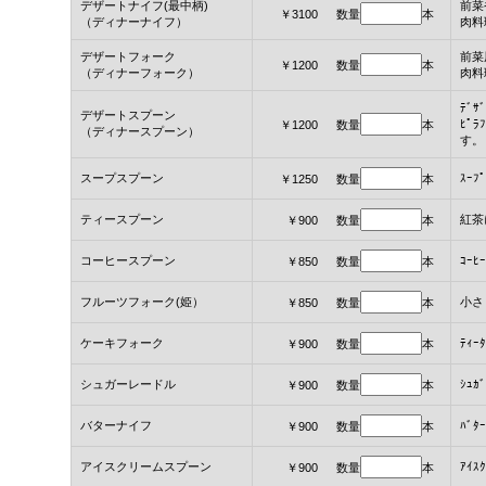
デザートナイフ(最中柄)
前菜
￥3100 数量
本
（ディナーナイフ）
肉料
デザートフォーク
前菜
￥1200 数量
本
（ディナーフォーク）
肉料
ﾃﾞｻ
デザートスプーン
ﾋﾟ
￥1200 数量
本
（ディナースプーン）
す。
スープスプーン
ｽｰﾌ
￥1250 数量
本
ティースプーン
紅茶
￥900 数量
本
コーヒースプーン
ｺｰﾋ
￥850 数量
本
フルーツフォーク(姫）
小さ
￥850 数量
本
ケーキフォーク
ﾃｨｰ
￥900 数量
本
シュガーレードル
ｼｭｶ
￥900 数量
本
バターナイフ
ﾊﾞ
￥900 数量
本
アイスクリームスプーン
ｱｲｽ
￥900 数量
本