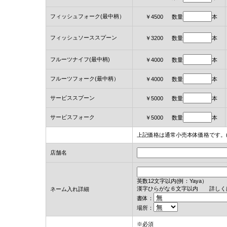
フィッシュフォーク(最中柄）
￥4500 数量
本
フィッシュソーススプーン
￥3200 数量
本
フルーツナイフ(最中柄)
￥4000 数量
本
フルーツフォーク(最中柄）
￥4000 数量
本
サービススプーン
￥5000 数量
本
サービスフォーク
￥5000 数量
本
上記価格は通常小売本体価格です。(
店舗名
英数12文字以内(例：Yaya）
漢字ひらがな６文字以内 詳しく
ネーム入れ詳細
書体：
場所：
※必須