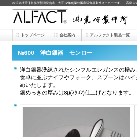
株式会社荒澤製作所新潟県燕市、大正12年創業の国産洋食器製造メーカーです。 高級ス
トップページ
会社案内
アルファクト製品一覧
№600 洋白銀器 モンロー
洋白銀器洗練されたシンプルエレガンスの極み
食卓に並ぶナイフやフォーク、スプーンはハイ
めいたします。
銀めっきの厚みは8μ(ﾐｸﾛﾝ)仕上げとなります。