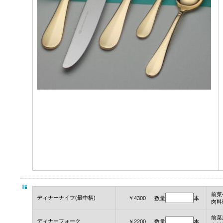
前菜
ディナーナイフ(最中柄)
￥4300 数量
本
肉料
前菜
ディナーフォーク
￥2200 数量
本