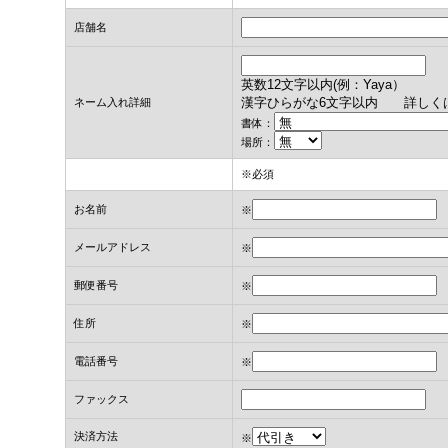
店舗名
英数12文字以内(例：Yaya）
漢字ひらがな6文字以内
詳しく
ネーム入れ詳細
書体：
場所：
※必須
お名前
※
メールアドレス
※
郵便番号
※
住所
※
電話番号
※
ファックス
決済方法
※