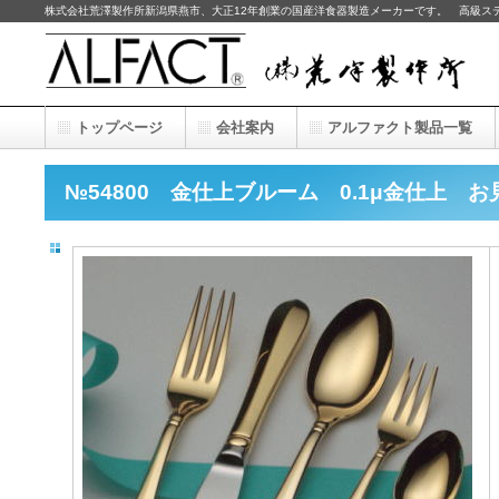
株式会社荒澤製作所新潟県燕市、大正12年創業の国産洋食器製造メーカーです。 高級ス
トップページ
会社案内
アルファクト製品一覧
№54800 金仕上ブルーム 0.1μ金仕上 