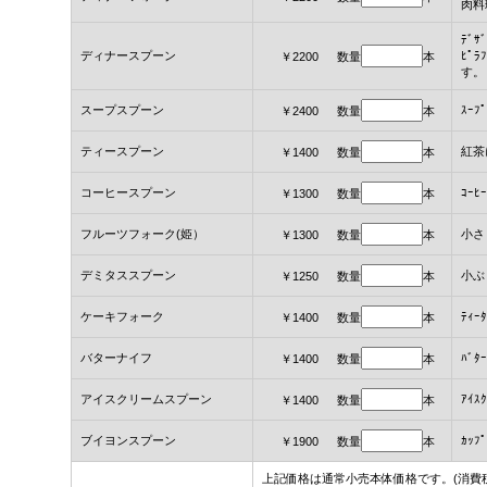
肉料
ﾃﾞｻ
ディナースプーン
ﾋﾟ
￥2200 数量
本
す。
スープスプーン
ｽｰﾌ
￥2400 数量
本
ティースプーン
紅茶
￥1400 数量
本
コーヒースプーン
ｺｰﾋ
￥1300 数量
本
フルーツフォーク(姫）
小さ
￥1300 数量
本
デミタススプーン
小ぶり
￥1250 数量
本
ケーキフォーク
ﾃｨｰ
￥1400 数量
本
バターナイフ
ﾊﾞ
￥1400 数量
本
アイスクリームスプーン
ｱｲｽ
￥1400 数量
本
ブイヨンスプーン
ｶｯﾌ
￥1900 数量
本
上記価格は通常小売本体価格です。(消費