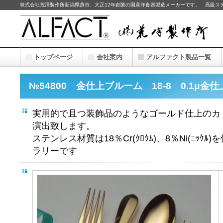
株式会社荒澤製作所新潟県燕市、大正12年創業の国産洋食器製造メーカーです。 高級ス
トップページ
会社案内
アルファクト製品一覧
№54800 金仕上ブルーム 18-8 0.1μ金仕
実用的で且つ装飾品のようなゴールド仕上のカ
演出致します。
ステンレス材質は18％Cr(ｸﾛｳﾑ)、8％Ni(ﾆｯ
ラリーです