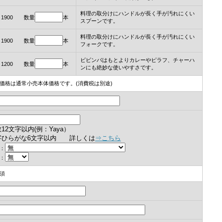
料理の取分けにハンドルが長く手が汚れにくい
￥1900 数量
本
スプーンです。
料理の取分けにハンドルが長く手が汚れにくい
￥1900 数量
本
フォークです。
ビビンバはもとよりカレーやピラフ、チャーハ
￥1200 数量
本
ンにも絶妙な使いやすさです。
価格は通常小売本体価格です。(消費税は別途)
12文字以内(例：Yaya）
字ひらがな6文字以内
詳しくは
⇒こちら
：
：
須