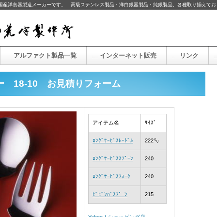
の国産洋食器製造メーカーです。 高級ステンレス製品・洋白銀器製品・純銀製品、各種取り揃えてお
アルファクト製品一覧
インターネット販売
リンク
ー 18-10 お見積りフォーム
アイテム名
ｻｲｽﾞ
ﾛﾝｸﾞｻｰﾋﾞｽﾚｰﾄﾞﾙ
222㍉
ﾛﾝｸﾞｻｰﾋﾞｽｽﾌﾟｰﾝ
240
ﾛﾝｸﾞｻｰﾋﾞｽﾌｫｰｸ
240
ﾋﾞﾋﾞﾝﾊﾞｽﾌﾟｰﾝ
215