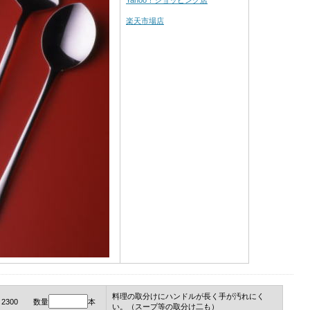
Yahoo！ショッピング店
楽天市場店
料理の取分けにハンドルが長く手が汚れにく
￥2300 数量
本
い。（スープ等の取分け二も）