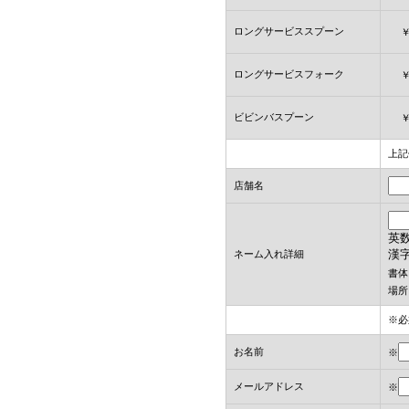
ロングサービススプーン
ロングサービスフォーク
ビビンバスプーン
上記
店舗名
英数
漢
ネーム入れ詳細
書体
場所
※必
お名前
※
メールアドレス
※