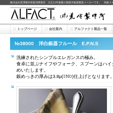
株式会社荒澤製作所新潟県燕市、大正12年創業の国産洋食器製造メーカーです。 高級ス
トップページ
会社案内
アルファクト製品一覧
№38000 洋白銀器フルール E.P.N.S
洗練されたシンプルエレガンスの極み。
食卓に並ぶナイフやフォーク、スプーンはハイ
めいたします。
銀めっきの厚みは3.8μ(ﾐｸﾛﾝ)仕上げとなります