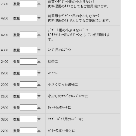
前菜やﾃﾞｻﾞｰﾄ用の小ぶりなﾅｲﾌ
￥7500 数量
本
肉料理用のﾅｲﾌとしてもご使用頂けます。
前菜用やﾃﾞｻﾞｰﾄ用の小ぶりなﾌｫｰｸ
￥4200 数量
本
肉料理用のﾌｫｰｸとしてもご使用頂けます。
ﾃﾞｻﾞｰﾄ用の小ぶりなｽﾌﾟｰﾝ
ﾋﾟﾗﾌやｶﾚｰ用のｽﾌﾟｰﾝとしてご使用頂けま
￥4200 数量
本
す。
ｽｰﾌﾟ用のｽﾌﾟｰﾝ
￥4300 数量
本
紅茶に
￥2400 数量
本
ｺｰﾋｰに
￥2200 数量
本
小さく切った果物に
￥2200 数量
本
小ぶりのｶｯﾌﾟのｴｽﾌﾟﾚｯｿに
￥2100 数量
本
ﾃｨｰﾀｲﾑのｹｰｷに
￥2500 数量
本
ｼｭｶﾞｰﾎﾟｯﾄ用のｽﾌﾟｰﾝに
￥3200 数量
本
ﾊﾞﾀｰの取り分けに
￥2700 数量
本