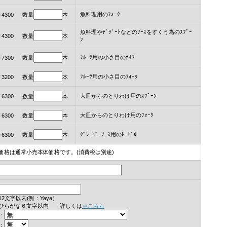
魚料理用のﾌｫｰｸ
￥4300 数量
本
魚料理やﾃﾞｻﾞｰﾄなどのｿｰｽをすくう為のｽﾌﾟｰ
￥4300 数量
本
ﾝ
ﾌﾙｰﾂ用の小さ目のﾅｲﾌ
￥7300 数量
本
ﾌﾙｰﾂ用の小さ目のﾌｫｰｸ
￥3200 数量
本
大皿からのとりわけ用のｽﾌﾟｰﾝ
￥6300 数量
本
大皿からのとりわけ用のﾌｫｰｸ
￥6300 数量
本
ｸﾞﾚｰﾋﾞｰｿｰｽ用のﾚｰﾄﾞﾙ
￥6300 数量
本
価格は通常小売本体価格です。(消費税は別途)
12文字以内(例：Yaya）
ひらがな６文字以内 詳しくは
⇒こちら
：
：