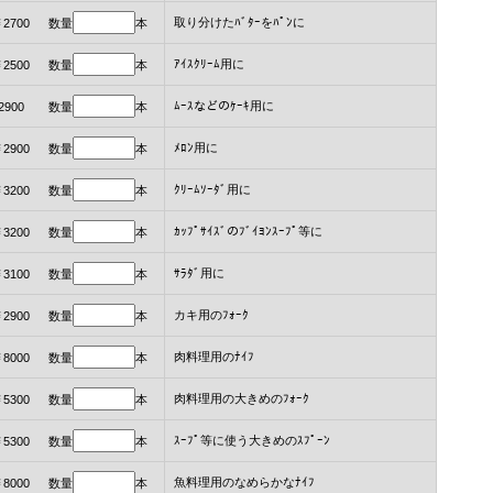
取り分けたﾊﾞﾀｰをﾊﾟﾝに
￥2700 数量
本
ｱｲｽｸﾘｰﾑ用に
￥2500 数量
本
ﾑｰｽなどのｹｰｷ用に
2900 数量
本
ﾒﾛﾝ用に
￥2900 数量
本
ｸﾘｰﾑｿｰﾀﾞ用に
￥3200 数量
本
ｶｯﾌﾟｻｲｽﾞのﾌﾞｲﾖﾝｽｰﾌﾟ等に
￥3200 数量
本
ｻﾗﾀﾞ用に
￥3100 数量
本
カキ用のﾌｫｰｸ
￥2900 数量
本
肉料理用のﾅｲﾌ
￥8000 数量
本
肉料理用の大きめのﾌｫｰｸ
￥5300 数量
本
ｽｰﾌﾟ等に使う大きめのｽﾌﾟｰﾝ
￥5300 数量
本
魚料理用のなめらかなﾅｲﾌ
￥8000 数量
本