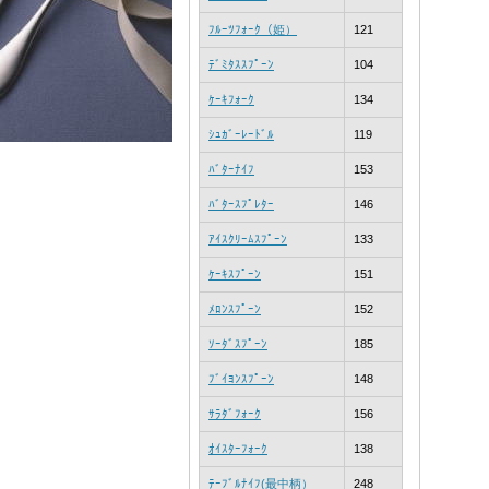
ﾌﾙｰﾂﾌｫｰｸ（姫）
121
ﾃﾞﾐﾀｽｽﾌﾟｰﾝ
104
ｹｰｷﾌｫｰｸ
134
ｼｭｶﾞｰﾚｰﾄﾞﾙ
119
ﾊﾞﾀｰﾅｲﾌ
153
ﾊﾞﾀｰｽﾌﾟﾚﾀｰ
146
ｱｲｽｸﾘｰﾑｽﾌﾟｰﾝ
133
ｹｰｷｽﾌﾟｰﾝ
151
ﾒﾛﾝｽﾌﾟｰﾝ
152
ｿｰﾀﾞｽﾌﾟｰﾝ
185
ﾌﾞｲﾖﾝｽﾌﾟｰﾝ
148
ｻﾗﾀﾞﾌｫｰｸ
156
ｵｲｽﾀｰﾌｫｰｸ
138
ﾃｰﾌﾞﾙﾅｲﾌ(最中柄）
248