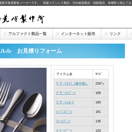
の国産洋食器製造メーカーです。 高級ステンレス製品・洋白銀器製品・純銀製品、各種取り揃えてお
アルファクト製品一覧
インターネット販売
リンク
シャルル お見積りフォーム
アイテム名
ｻｲｽﾞ
ﾃﾞｻﾞｰﾄﾅｲﾌ（最中柄）
226㍉
ﾃﾞｻﾞｰﾄｽﾌﾟｰﾝ
189
ﾃﾞｻﾞｰﾄﾌｫｰｸ
190
ｽｰﾌﾟｽﾌﾟｰﾝ
181
ﾃｨｰｽﾌﾟｰﾝ
135
ｺｰﾋｰｽﾌﾟｰﾝ
120