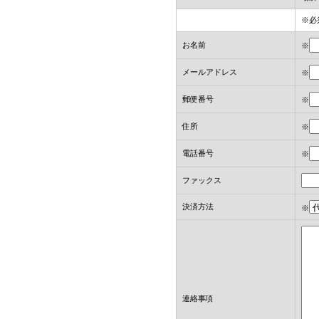
※必
お名前
※
メールアドレス
※
郵便番号
※
住所
※
電話番号
※
ファックス
決済方法
※
連絡事項