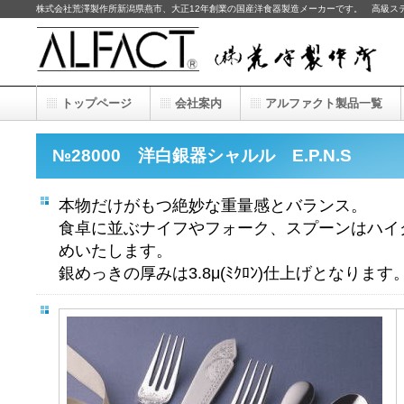
株式会社荒澤製作所新潟県燕市、大正12年創業の国産洋食器製造メーカーです。 高級ス
トップページ
会社案内
アルファクト製品一覧
№28000 洋白銀器シャルル E.P.N.S
本物だけがもつ絶妙な重量感とバランス。
食卓に並ぶナイフやフォーク、スプーンはハイ
めいたします。
銀めっきの厚みは3.8μ(ﾐｸﾛﾝ)仕上げとなります